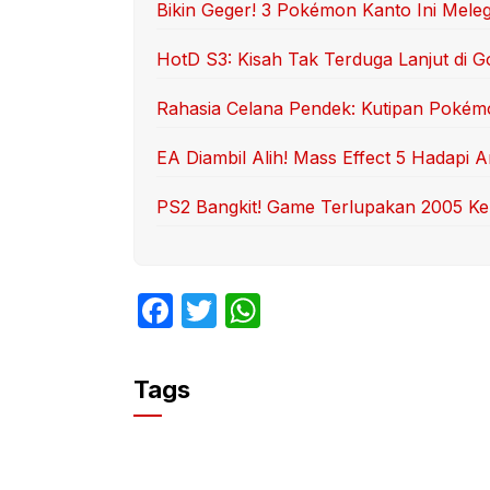
Bikin Geger! 3 Pokémon Kanto Ini Mele
HotD S3: Kisah Tak Terduga Lanjut di G
Rahasia Celana Pendek: Kutipan Pokém
EA Diambil Alih! Mass Effect 5 Hadapi
PS2 Bangkit! Game Terlupakan 2005 Ke
F
T
W
a
w
h
c
itt
at
Tags
e
er
s
b
A
o
p