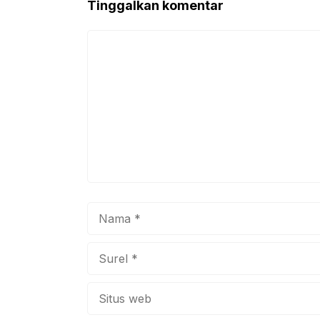
Tinggalkan komentar
o
p
k
Komentar
Nama
Surel
Situs
web