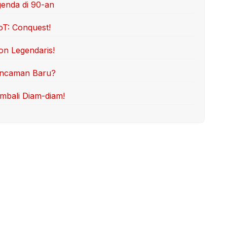
genda di 90-an
oT: Conquest!
on Legendaris!
 Ancaman Baru?
mbali Diam-diam!