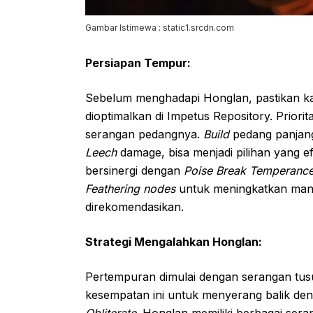
Gambar Istimewa : static1.srcdn.com
Persiapan Tempur:
Sebelum menghadapi Honglan, pastikan k
dioptimalkan di Impetus Repository. Priorit
serangan pedangnya.
Build
pedang panjan
Leech
damage, bisa menjadi pilihan yang e
bersinergi dengan
Poise Break Temperanc
Feathering nodes
untuk meningkatkan ma
direkomendasikan.
Strategi Mengalahkan Honglan:
Pertempuran dimulai dengan serangan tus
kesempatan ini untuk menyerang balik de
Obliterate
. Honglan memiliki berbagai sera