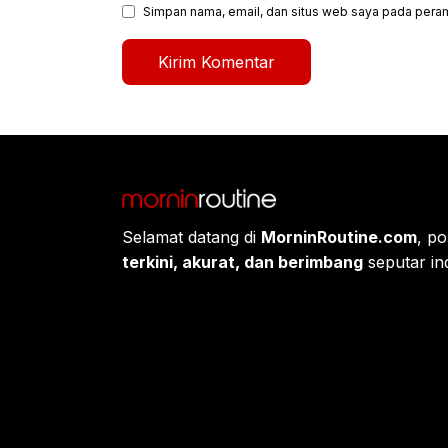
Simpan nama, email, dan situs web saya pada peram
Selamat datang di
MorninRoutine.com
, po
terkini, akurat, dan berimbang
seputar ind