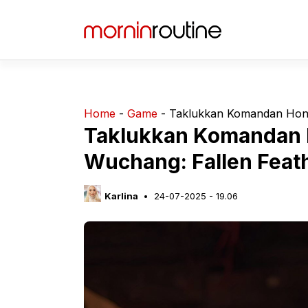
Langsung
ke
isi
Home
-
Game
-
Taklukkan Komandan Hong
Taklukkan Komandan 
Wuchang: Fallen Feat
Karlina
24-07-2025 - 19.06