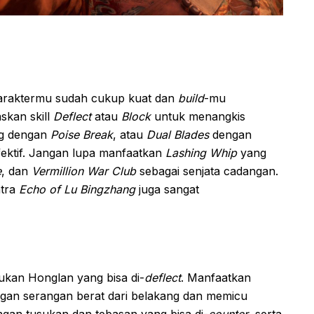
araktermu sudah cukup kuat dan
build
-mu
askan skill
Deflect
atau
Block
untuk menangkis
g dengan
Poise Break
, atau
Dual Blades
dengan
fektif. Jangan lupa manfaatkan
Lashing Whip
yang
e
, dan
Vermillion War Club
sebagai senjata cadangan.
ntra
Echo of Lu Bingzhang
juga sangat
ukan Honglan yang bisa di-
deflect
. Manfaatkan
ngan serangan berat dari belakang dan memicu
ngan tusukan dan tebasan yang bisa di-
counter
, serta