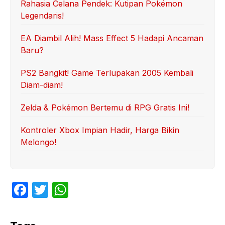
Rahasia Celana Pendek: Kutipan Pokémon
Legendaris!
EA Diambil Alih! Mass Effect 5 Hadapi Ancaman
Baru?
PS2 Bangkit! Game Terlupakan 2005 Kembali
Diam-diam!
Zelda & Pokémon Bertemu di RPG Gratis Ini!
Kontroler Xbox Impian Hadir, Harga Bikin
Melongo!
F
T
W
a
w
h
c
itt
at