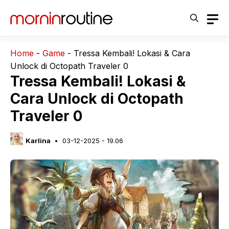
Langsung
ke
isi
Home
-
Game
-
Tressa Kembali! Lokasi & Cara
Unlock di Octopath Traveler 0
Tressa Kembali! Lokasi &
Cara Unlock di Octopath
Traveler 0
Karlina
03-12-2025 - 19.06