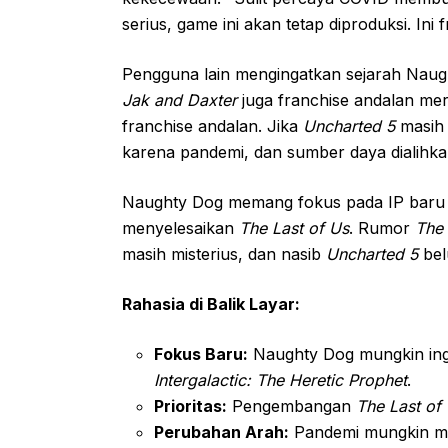
serius, game ini akan tetap diproduksi. Ini
Pengguna lain mengingatkan sejarah Naugh
Jak and Daxter
juga franchise andalan me
franchise andalan. Jika
Uncharted 5
masih 
karena pandemi, dan sumber daya dialihk
Naughty Dog memang fokus pada IP baru
menyelesaikan
The Last of Us
. Rumor
The 
masih misterius, dan nasib
Uncharted 5
bel
Rahasia di Balik Layar:
Fokus Baru:
Naughty Dog mungkin ing
Intergalactic: The Heretic Prophet
.
Prioritas:
Pengembangan
The Last of U
Perubahan Arah:
Pandemi mungkin me