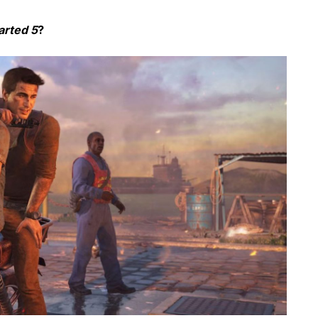
arted 5
?