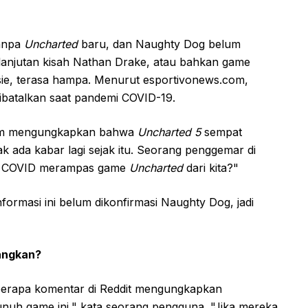
tanpa
Uncharted
baru, dan Naughty Dog belum
elanjutan kisah Nathan Drake, atau bahkan game
sie, terasa hampa. Menurut esportivonews.com,
ibatalkan saat pandemi COVID-19.
com mengungkapkan bahwa
Uncharted 5
sempat
k ada kabar lagi sejak itu. Seorang penggemar di
di COVID merampas game
Uncharted
dari kita?"
formasi ini belum dikonfirmasi Naughty Dog, jadi
angkan?
erapa komentar di Reddit mengungkapkan
uh game ini," kata seorang pengguna. "Jika mereka