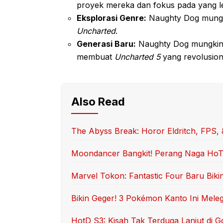
proyek mereka dan fokus pada yang le
Eksplorasi Genre:
Naughty Dog mungki
Uncharted
.
Generasi Baru:
Naughty Dog mungkin 
membuat
Uncharted 5
yang revolusion
Also Read
The Abyss Break: Horor Eldritch, FPS, 
Moondancer Bangkit! Perang Naga HoTD 
Marvel Tokon: Fantastic Four Baru Biki
Bikin Geger! 3 Pokémon Kanto Ini Mele
HotD S3: Kisah Tak Terduga Lanjut di G