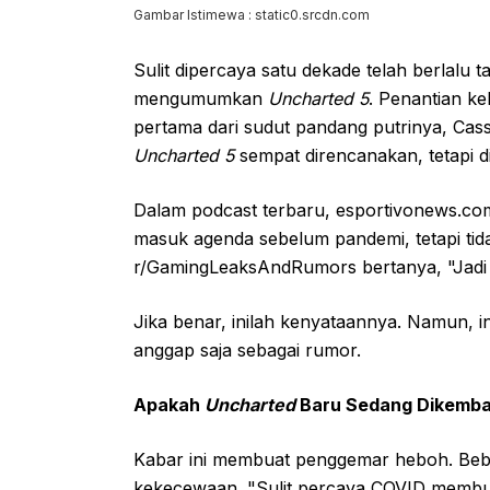
Gambar Istimewa : static0.srcdn.com
Sulit dipercaya satu dekade telah berlalu 
mengumumkan
Uncharted 5
. Penantian k
pertama dari sudut pandang putrinya, Cas
Uncharted 5
sempat direncanakan, tetapi d
Dalam podcast terbaru, esportivonews.
masuk agenda sebelum pandemi, tetapi tida
r/GamingLeaksAndRumors bertanya, "Ja
Jika benar, inilah kenyataannya. Namun, in
anggap saja sebagai rumor.
Apakah
Uncharted
Baru Sedang Dikemb
Kabar ini membuat penggemar heboh. Beb
kekecewaan. "Sulit percaya COVID membun