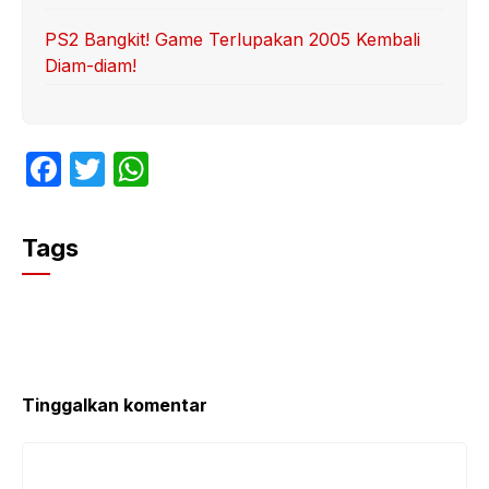
PS2 Bangkit! Game Terlupakan 2005 Kembali
Diam-diam!
F
T
W
a
w
h
c
itt
at
Tags
e
er
s
b
A
o
p
o
p
k
Tinggalkan komentar
Komentar