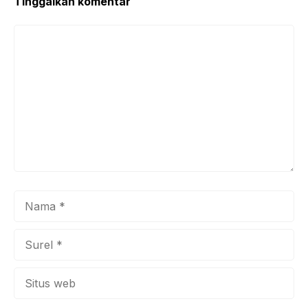
k
Tinggalkan komentar
Komentar
Nama
Surel
Situs
web