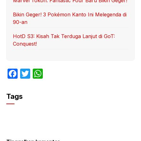
Marvel Tokon: Fantastic Four Baru Bikin Geger!
Bikin Geger! 3 Pokémon Kanto Ini Melegenda di
90-an
HotD S3: Kisah Tak Terduga Lanjut di GoT:
Conquest!
F
T
W
a
w
h
c
itt
at
Tags
e
er
s
b
A
o
p
o
p