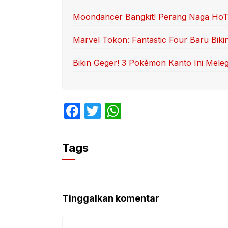
Moondancer Bangkit! Perang Naga HoTD 
Marvel Tokon: Fantastic Four Baru Biki
Bikin Geger! 3 Pokémon Kanto Ini Mele
F
T
W
a
w
h
c
itt
at
Tags
e
er
s
b
A
o
p
Tinggalkan komentar
o
p
k
Komentar