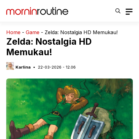
Langsung
ke
isi
Home
-
Game
-
Zelda: Nostalgia HD Memukau!
Zelda: Nostalgia HD
Memukau!
Karlina
22-03-2026 - 12.06