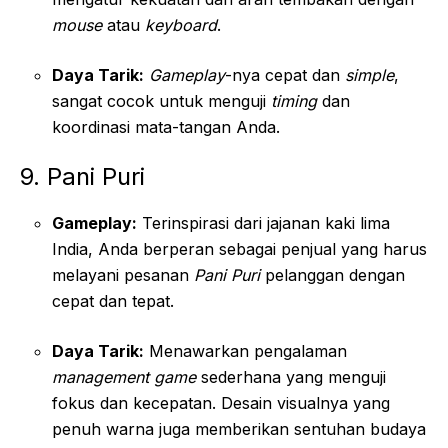
mouse
atau
keyboard
.
Daya Tarik:
Gameplay
-nya cepat dan
simple
,
sangat cocok untuk menguji
timing
dan
koordinasi mata-tangan Anda.
9. Pani Puri
Gameplay:
Terinspirasi dari jajanan kaki lima
India, Anda berperan sebagai penjual yang harus
melayani pesanan
Pani Puri
pelanggan dengan
cepat dan tepat.
Daya Tarik:
Menawarkan pengalaman
management game
sederhana yang menguji
fokus dan kecepatan. Desain visualnya yang
penuh warna juga memberikan sentuhan budaya