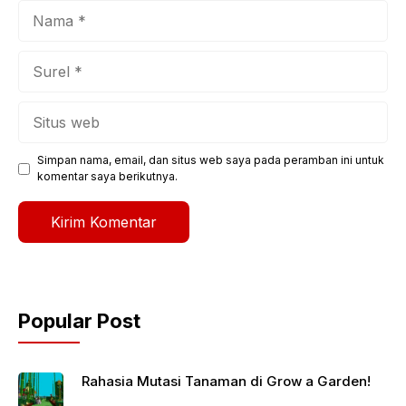
Nama
Surel
Situs
web
Simpan nama, email, dan situs web saya pada peramban ini untuk
komentar saya berikutnya.
Popular Post
Rahasia Mutasi Tanaman di Grow a Garden!