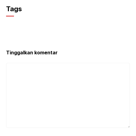
c
itt
at
Tags
e
er
s
b
A
o
p
o
p
k
Tinggalkan komentar
Komentar