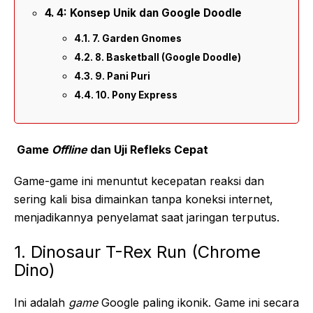
4: Konsep Unik dan Google Doodle
7. Garden Gnomes
8. Basketball (Google Doodle)
9. Pani Puri
10. Pony Express
Game
Offline
dan Uji Refleks Cepat
Game-game ini menuntut kecepatan reaksi dan
sering kali bisa dimainkan tanpa koneksi internet,
menjadikannya penyelamat saat jaringan terputus.
1. Dinosaur T-Rex Run (Chrome
Dino)
Ini adalah
game
Google paling ikonik. Game ini secara