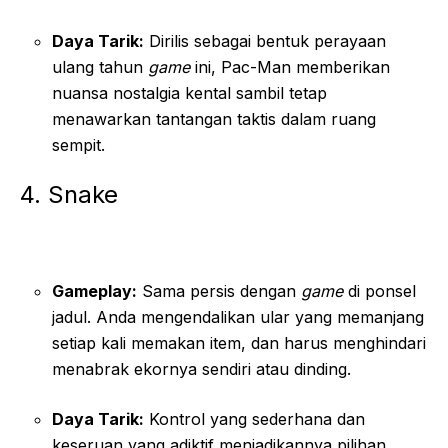
Daya Tarik:
Dirilis sebagai bentuk perayaan
ulang tahun
game
ini, Pac-Man memberikan
nuansa nostalgia kental sambil tetap
menawarkan tantangan taktis dalam ruang
sempit.
4. Snake
Gameplay:
Sama persis dengan
game
di ponsel
jadul. Anda mengendalikan ular yang memanjang
setiap kali memakan item, dan harus menghindari
menabrak ekornya sendiri atau dinding.
Daya Tarik:
Kontrol yang sederhana dan
keseruan yang adiktif menjadikannya pilihan