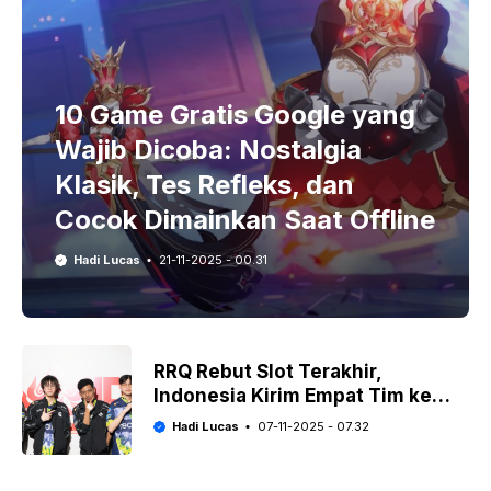
10 Game Gratis Google yang
Wajib Dicoba: Nostalgia
Klasik, Tes Refleks, dan
Cocok Dimainkan Saat Offline
Hadi Lucas
21-11-2025 - 00.31
RRQ Rebut Slot Terakhir,
Indonesia Kirim Empat Tim ke
Kejuaraan Dunia Honor of Kings
Hadi Lucas
07-11-2025 - 07.32
(KIC) 2025