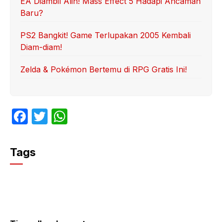
EA Diambil Alih! Mass Effect 5 Hadapi Ancaman
Baru?
PS2 Bangkit! Game Terlupakan 2005 Kembali
Diam-diam!
Zelda & Pokémon Bertemu di RPG Gratis Ini!
F
T
W
a
w
h
c
itt
at
Tags
e
er
s
b
A
o
p
o
p