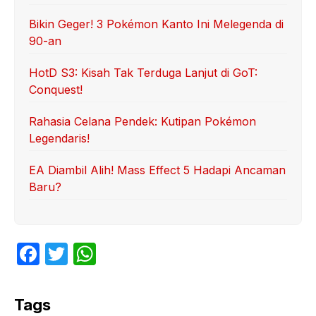
Bikin Geger! 3 Pokémon Kanto Ini Melegenda di
90-an
HotD S3: Kisah Tak Terduga Lanjut di GoT:
Conquest!
Rahasia Celana Pendek: Kutipan Pokémon
Legendaris!
EA Diambil Alih! Mass Effect 5 Hadapi Ancaman
Baru?
F
T
W
a
w
h
c
itt
at
Tags