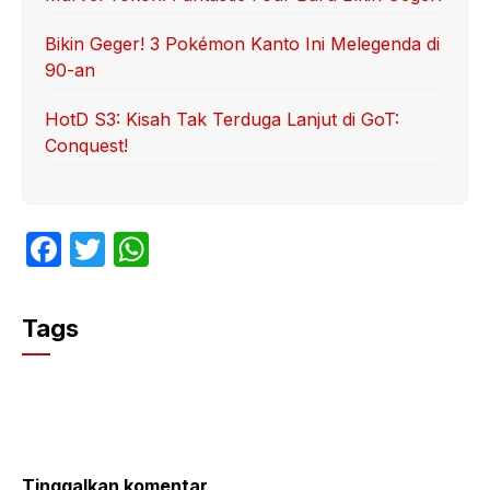
Bikin Geger! 3 Pokémon Kanto Ini Melegenda di
90-an
HotD S3: Kisah Tak Terduga Lanjut di GoT:
Conquest!
F
T
W
a
w
h
c
itt
at
Tags
e
er
s
b
A
o
p
o
p
Tinggalkan komentar