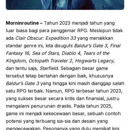
Morninroutine –
Tahun 2023 menjadi tahun yang
luar biasa bagi para penggemar RPG. Meskipun tidak
ada
Clair Obscur: Expedition 33
yang menaikkan
standar genre ini, kita disuguhi
Baldur’s Gate 3
,
Final
Fantasy 16
,
Sea of Stars
,
Diablo 4
,
Tears of the
Kingdom
,
Octopath Traveler 2
,
Hogwarts Legacy
,
dan tentu saja,
Starfield
. Sebagian besar game
tersebut tetap bertahan dengan baik, khususnya
Baldur’s Gate 3
yang hingga kini masih dianggap salah
satu RPG terbaik. Namun, RPG terbesar tahun 2023,
yang sukses besar secara kritis dan finansial, justru
mengalami penurunan drastis. Pada tahun 2025,
game ini menjadi kekecewaan besar, sebuah contoh
potensi yang terbuang sia-sia dan desain yang
mengecewakan. Pesonanya yang dulu memikat kini